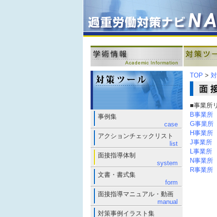
TOP
>
対
■事業所
B事業所
事例集
G事業所
case
H事業所
アクションチェックリスト
J事業所
list
L事業所
面接指導体制
N事業所
system
R事業所
文書・書式集
form
面接指導マニュアル・動画
manual
対策事例イラスト集