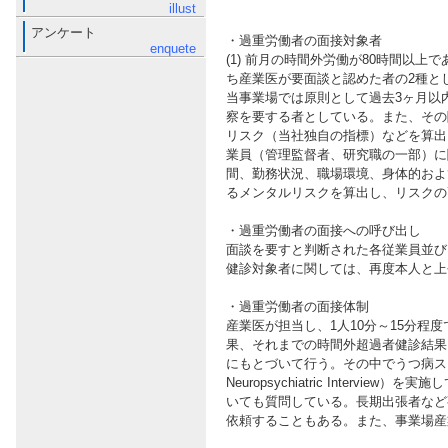
illust
アンケート
・過重労働者の面接対象者
enquete
(1) 前月の時間外労働が80時間以上
ち産業医が要面談と認めた者の2種と
当事業場では原則として過去3ヶ月以
察を要する者としている。また、その
リスク（当社独自の指標）などを算出
業員（管理監督者、研究職の一部）に
間、勤務状況、職場環境、身体的およ
るメンタルリスクを算出し、リスクの
・過重労働者の面接への呼び出し
面談を要すと判断された各従業員並び
健診対象者に関しては、再度本人と上
・過重労働者の面接体制
産業医が担当し、1人10分～15分
果、それまでの時間外超過者健診結果
にもとづいて行う。その中でうつ病スクリーニン
Neuropsychiatric Inte
いても質問している。長期出張者など
依頼することもある。また、事業場産