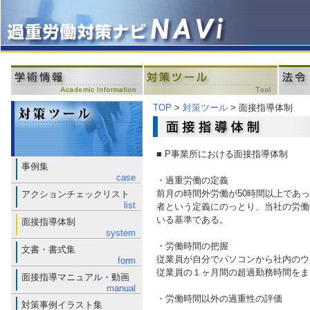
TOP
>
対策ツール
> 面接指導体制
■ P事業所における面接指導体制
事例集
case
・過重労働の定義
前月の時間外労働が50時間以上であ
アクションチェックリスト
list
者という定義にのっとり、当社の労働
いる基準である。
面接指導体制
system
・労働時間の把握
文書・書式集
従業員が自分でパソコンから社内のウ
form
従業員の１ヶ月間の超過勤務時間をま
面接指導マニュアル・動画
manual
・労働時間以外の過重性の評価
対策事例イラスト集