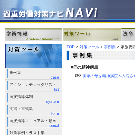
TOP
>
対策ツール
>
事例集
> 家族要
■母の精神疾患
事例集
058
実家の母を精神病院へ入院さ
case
アクションチェックリスト
list
面接指導体制
system
文書・書式集
form
面接指導マニュアル・動画
manual
対策事例イラスト集