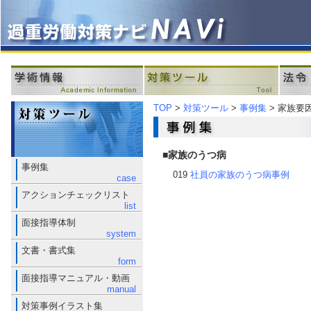
TOP
>
対策ツール
>
事例集
> 家族要
■家族のうつ病
事例集
019
社員の家族のうつ病事例
case
アクションチェックリスト
list
面接指導体制
system
文書・書式集
form
面接指導マニュアル・動画
manual
対策事例イラスト集