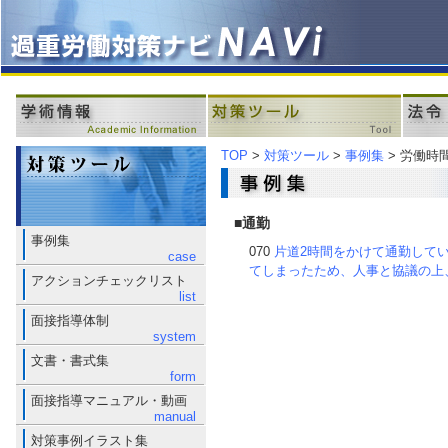
TOP
>
対策ツール
>
事例集
> 労働時
■通勤
事例集
070
片道2時間をかけて通勤して
case
てしまったため、人事と協議の上
アクションチェックリスト
list
面接指導体制
system
文書・書式集
form
面接指導マニュアル・動画
manual
対策事例イラスト集