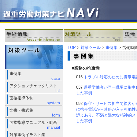
TOP
>
対策ツール
>
事例集
> 労働時
■業務の拘束性
事例集
015
トラブル対応のために携帯電
case
アクションチェックリスト
037
過重労働者が同一職場に集中
list
した事例
面接指導体制
system
092
保守・サービス担当で顧客か
に携帯電話から連絡が入る可能性
文書・書式集
form
訴えあり。不満と過大な精神的ス
した事例
面接指導マニュアル・動画
manual
対策事例イラスト集