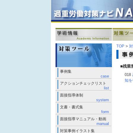
TOP
>
対
■残業
事例集
018
case
知を
アクションチェックリスト
list
面接指導体制
system
文書・書式集
form
面接指導マニュアル・動画
manual
対策事例イラスト集