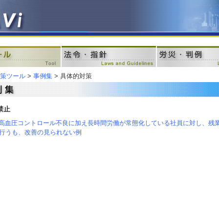
策ツール
>
事例集
> 具体的対策
禁止
高血圧コントロール不良に加え長時間労働が常態化している社員に対し、残
行うも、改善の見られない例