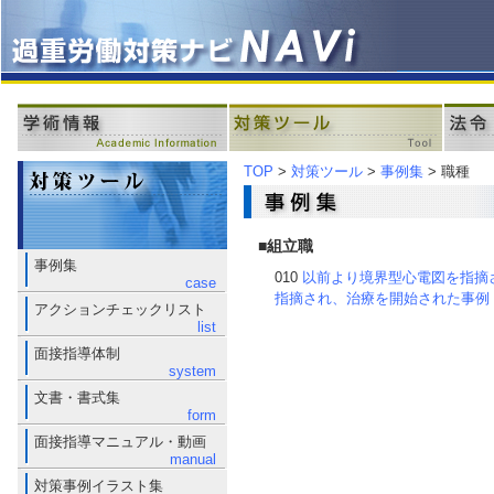
TOP
>
対策ツール
>
事例集
> 職種
■組立職
事例集
010
以前より境界型心電図を指摘
case
指摘され、治療を開始された事例
アクションチェックリスト
list
面接指導体制
system
文書・書式集
form
面接指導マニュアル・動画
manual
対策事例イラスト集