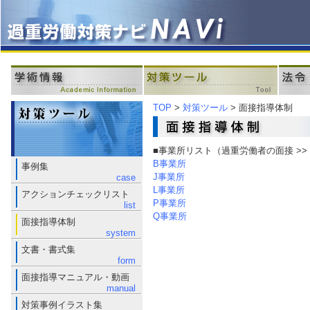
TOP
>
対策ツール
> 面接指導体制
■事業所リスト
（過重労働者の面接 >>
B事業所
事例集
J事業所
case
L事業所
アクションチェックリスト
P事業所
list
Q事業所
面接指導体制
system
文書・書式集
form
面接指導マニュアル・動画
manual
対策事例イラスト集