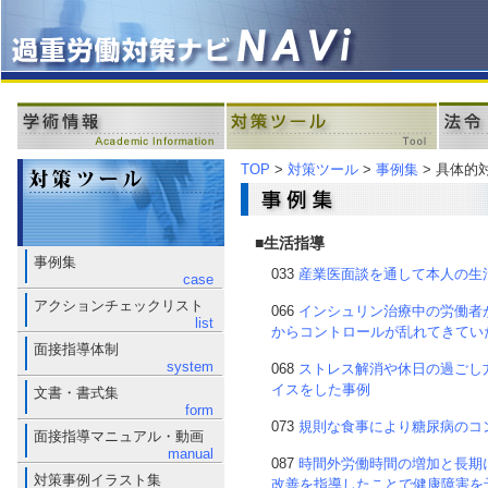
TOP
>
対策ツール
>
事例集
> 具体的
■生活指導
事例集
033
産業医面談を通して本人の生
case
アクションチェックリスト
066
インシュリン治療中の労働者
list
からコントロールが乱れてきてい
面接指導体制
system
068
ストレス解消や休日の過ごし
イスをした事例
文書・書式集
form
073
規則な食事により糖尿病のコ
面接指導マニュアル・動画
manual
087
時間外労働時間の増加と長期
対策事例イラスト集
改善を指導したことで健康障害を