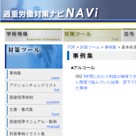
TOP
>
対策ツール
>
事例集
> 基本疾
■アルコール
事例集
002
3年間にわたり利益が確保で
case
い態度で臨んでいた結果、部下で
アクションチェックリスト
た事例
list
面接指導体制
system
文書・書式集
form
面接指導マニュアル・動画
manual
対策事例イラスト集