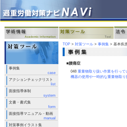
TOP
>
対策ツール
>
事例集
> 基本疾
■腰痛症
事例集
048
重量物取り扱い作業を行って
case
機器の使用や一時的な重量物取り
アクションチェックリスト
list
面接指導体制
system
文書・書式集
form
面接指導マニュアル・動画
manual
対策事例イラスト集