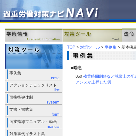
TOP
>
対策ツール
>
事例集
> 基本疾
■喘息
事例集
050
残業時間制限など就業上の配
case
アンスが上昇した例
アクションチェックリスト
list
面接指導体制
system
文書・書式集
form
面接指導マニュアル・動画
manual
対策事例イラスト集