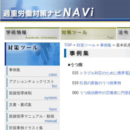
TOP
>
対策ツール
>
事例集
> 基本疾
■うつ病
事例集
015
トラブル対応のために携帯電
case
アクションチェックリスト
019
社員の家族のうつ病事例
list
060
うつ病治療中の労働者に円形
面接指導体制
system
文書・書式集
form
面接指導マニュアル・動画
manual
対策事例イラスト集