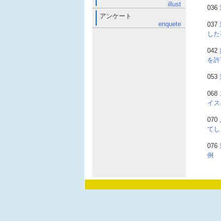
illust
036
アンケート
enquete
037
した
042
を許
053
068
イス
070
てし
076
例