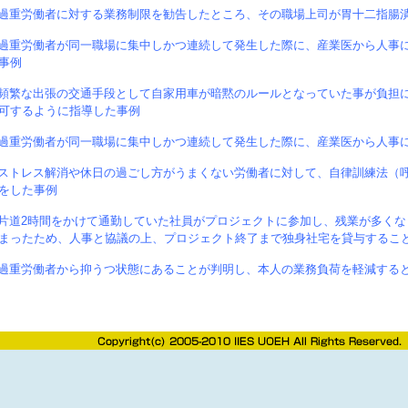
過重労働者に対する業務制限を勧告したところ、その職場上司が胃十二指腸
過重労働者が同一職場に集中しかつ連続して発生した際に、産業医から人事
事例
頻繁な出張の交通手段として自家用車が暗黙のルールとなっていた事が負担
可するように指導した事例
過重労働者が同一職場に集中しかつ連続して発生した際に、産業医から人事
ストレス解消や休日の過ごし方がうまくない労働者に対して、自律訓練法（
をした事例
片道2時間をかけて通勤していた社員がプロジェクトに参加し、残業が多くな
まったため、人事と協議の上、プロジェクト終了まで独身社宅を貸与するこ
過重労働者から抑うつ状態にあることが判明し、本人の業務負荷を軽減する