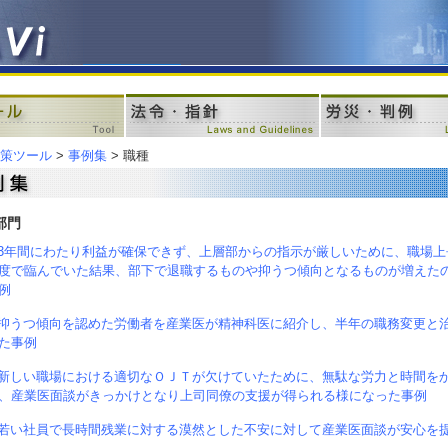
策ツール
>
事例集
> 職種
部門
3年間にわたり利益が確保できず、上層部からの指示が厳しいために、職場
度で臨んでいた結果、部下で退職するものや抑うつ傾向となるものが増えた
例
抑うつ傾向を認めた労働者を産業医が精神科医に紹介し、半年の職務変更と
た事例
新しい職場における適切なＯＪＴが欠けていたために、無駄な労力と時間を
、産業医面談がきっかけとなり上司同僚の支援が得られる様になった事例
若い社員で長時間残業に対する漠然とした不安に対して産業医面談が安心を