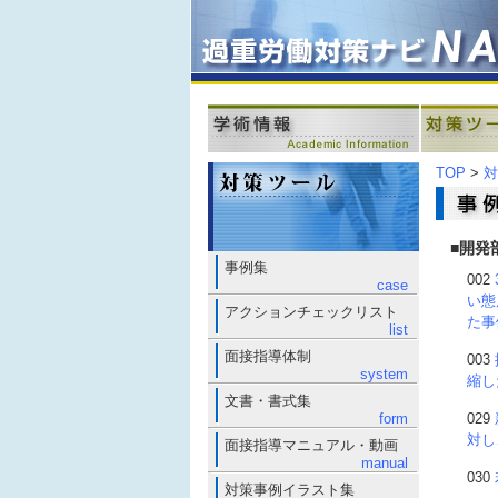
TOP
>
対
■開発
事例集
002
case
い態
アクションチェックリスト
た事
list
面接指導体制
003
system
縮し
文書・書式集
form
029
対し
面接指導マニュアル・動画
manual
030
対策事例イラスト集