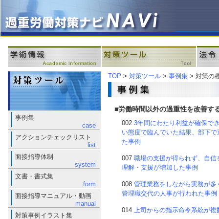
TOP
>
対策ツール
>
事例集
> 対策の
■労働時間以外の過重性を改善す
事例集
002
3年間にわたり利益が確保で
case
い態度で臨んでいた結果、部下で
アクションチェックリスト
た事例
list
面接指導体制
007
職場の支援が得られず、自信
system
理解・支援が増加した事例
文書・書式集
form
008
管理業務をしながら実務が多
管理職交代の人事が行われた事例
面接指導マニュアル・動画
manual
014
上司からの指示命令系統が複
対策事例イラスト集