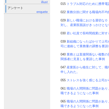
illust
015
トラブル対応のために携帯電
アンケート
enquete
022
業務分担に関する職場内不均
029
新しい職場における適切なＯ
対し、産業医面談がきっかけとな
030
若い社員で長時間残業に対す
039
新組織になったばかりで上司
司に連絡して業務量の調整を要請
040
業務とは直接関係ない複数の
関係者に見直しを要請した事例
047
産業医から植生に対して、職
申し入れた。
055
ストレスを強く感じる上司か
061
職場の人間関係に問題があり
職できるようになった事例
065
職場の人間関係に問題があり
職できるようになった事例