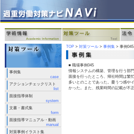
TOP
>
対策ツール
>
事例集
> 事例045
■ 職場事例045
情報システムの構築、管理を行う部
事例集
面接を行ったところ、帰社時間は繁忙
case
多いとのことであった。憂うつ感や
アクションチェックリスト
かった。また、残業時間の記載が不
list
面接指導体制
system
文書・書式集
form
面接指導マニュアル・動画
manual
対策事例イラスト集